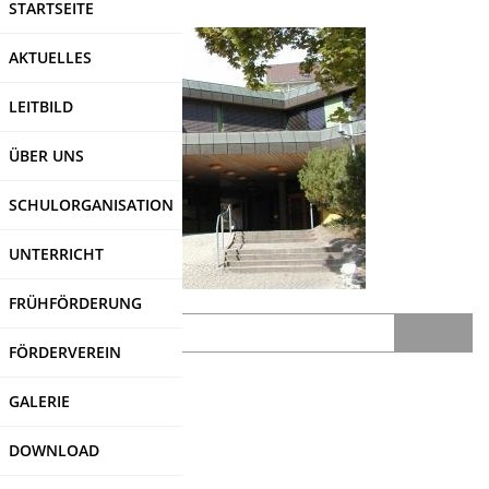
STARTSEITE
Direkt
zum
AKTUELLES
Inhalt
LEITBILD
ÜBER UNS
SCHULORGANISATION
UNTERRICHT
FRÜHFÖRDERUNG
Search
FÖRDERVEREIN
SDUI
-Login
GALERIE
DOWNLOAD