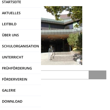
STARTSEITE
Direkt
zum
AKTUELLES
Inhalt
LEITBILD
ÜBER UNS
SCHULORGANISATION
UNTERRICHT
FRÜHFÖRDERUNG
Search
FÖRDERVEREIN
SDUI
-Login
GALERIE
DOWNLOAD
Impressum