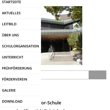
STARTSEITE
Direkt
zum
AKTUELLES
Inhalt
LEITBILD
ÜBER UNS
SCHULORGANISATION
UNTERRICHT
FRÜHFÖRDERUNG
Search
FÖRDERVEREIN
SDUI
-Login
GALERIE
DOWNLOAD
Leitbild der Waldtor-Schule